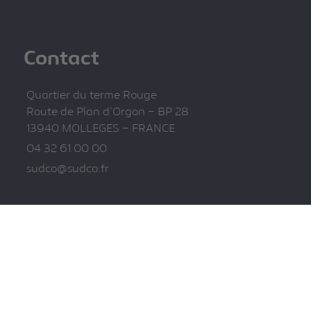
Contact
Quartier du terme Rouge
Route de Plan d’Orgon – BP 28
13940 MOLLEGES – FRANCE
04 32 61 00 00
sudco@sudco.fr
Informations
Mentions légales
Politique de confidentialité