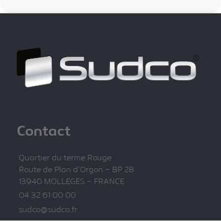
Contact
Quartier du terme Rouge
Route de Plan d’Orgon – BP 28
13940 MOLLEGES – FRANCE
04 32 61 00 00
sudco@sudco.fr