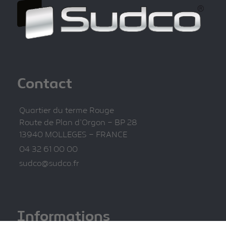
Contact
Quartier du terme Rouge
Route de Plan d’Orgon – BP 28
13940 MOLLEGES – FRANCE
04 32 61 00 00
sudco@sudco.fr
Informations