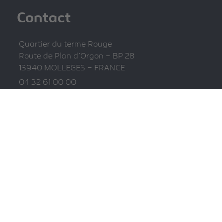
Contact
Quartier du terme Rouge
Route de Plan d’Orgon – BP 28
13940 MOLLEGES – FRANCE
04 32 61 00 00
sudco@sudco.fr
Informations
Mentions légales
Politique de confidentialité
Plan du site