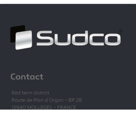
Contact
Red term district
Route de Plan d'Orgon - BP 28
13940 MOLLEGES - FRANCE
04 32 61 00 00
sudco@sudco.fr