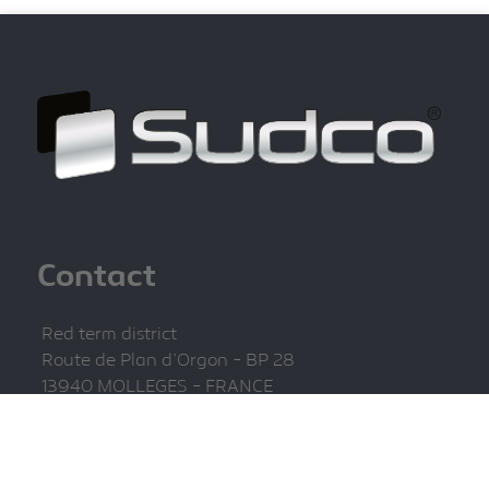
Contact
Red term district
Route de Plan d'Orgon - BP 28
13940 MOLLEGES - FRANCE
04 32 61 00 00
sudco@sudco.fr